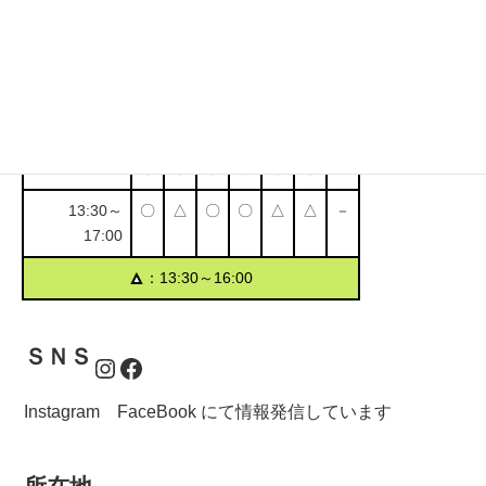
受付時間・定休日
営業時間
月
火
水
木
金
土
日
9:30～11:00
〇
〇
〇
〇
〇
〇
－
13:30～
〇
△
〇
〇
△
△
－
17:00
▲
：13:30～16:00
ＳＮＳ
Instagram
Facebook
Instagram FaceBook にて情報発信しています