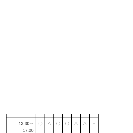
記事を読む
受付時間・定休日
営業時間
月
火
水
木
金
土
日
9:30～11:00
〇
〇
〇
〇
〇
〇
－
13:30～
〇
△
〇
〇
△
△
－
17:00