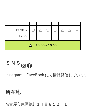
営業時間
月
火
水
木
金
土
日
9:30～11:00
〇
〇
〇
〇
〇
〇
－
13:30～
〇
△
〇
〇
△
△
－
17:00
▲
：13:30～16:00
ＳＮＳ
Instagram
Facebook
Instagram FaceBook にて情報発信しています
所在地
名古屋市東区徳川１丁目８１２ー１