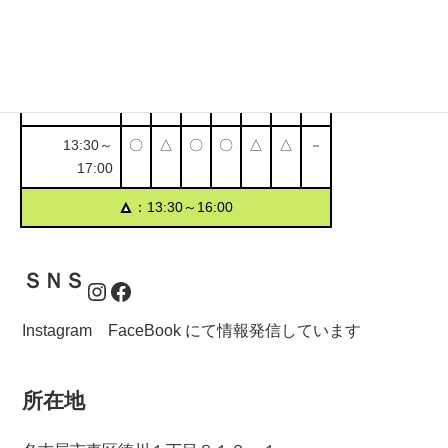
受付時間・定休日
営業時間
月
火
水
木
金
土
日
9:30～11:00
〇
〇
〇
〇
〇
〇
－
13:30～
〇
△
〇
〇
△
△
－
17:00
▲
：13:30～16:00
ＳＮＳ
Instagram
Facebook
Instagram FaceBook にて情報発信しています
所在地