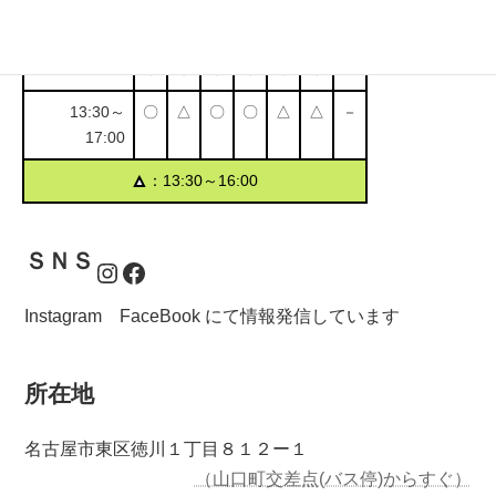
営業時間
月
火
水
木
金
土
日
9:30～11:00
〇
〇
〇
〇
〇
〇
－
13:30～
〇
△
〇
〇
△
△
－
17:00
▲
：13:30～16:00
ＳＮＳ
Instagram
Facebook
Instagram FaceBook にて情報発信しています
所在地
名古屋市東区徳川１丁目８１２ー１
（山口町交差点(バス停)からすぐ）