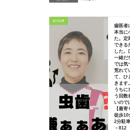
前の記事
歯医者
本当に
た。定
できる
した。
一緒だ
では気
荒れて
て、ひ
きます
うちに
う回数
いので
【最寄
徒歩1
2分駐
－812