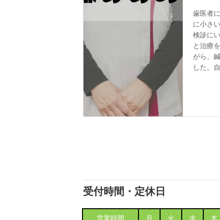
歯医者
に小さ
検診に
と治療
がら、
した。
受付時間・定休日
営業時間
月
火
水
木