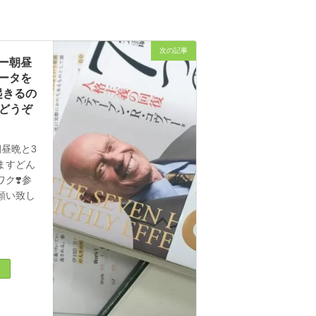
次の記事
ー朝昼
ータを
起きるの
方どうぞ
昼晩と3
ますどん
ク❣️参
願い致し