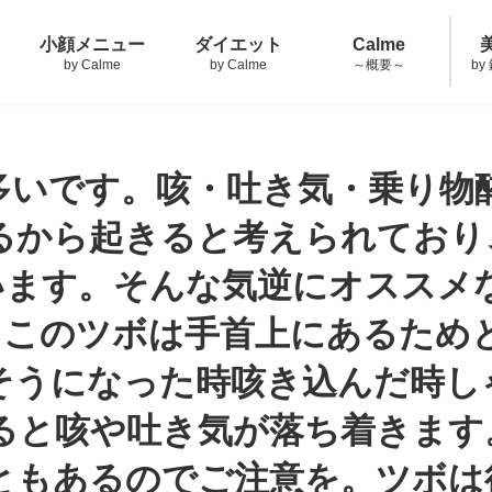
小顔メニュー
ダイエット
Calme
by Calme
by Calme
～概要～
by
多いです。咳・吐き気・乗り物
るから起きると考えられており
言います。そんな気逆にオススメ
)】このツボは手首上にあるため
そうになった時咳き込んだ時し
ると咳や吐き気が落ち着きます
ともあるのでご注意を。ツボは