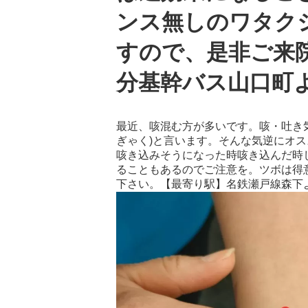
ンス無しのワタク
すので、是非ご来
分基幹バス山口町よ
最近、咳混む方が多いです。咳・吐き
ぎゃく)と言います。そんな気逆にオス
咳き込みそうになった時咳き込んだ時
ることもあるのでご注意を。ツボは得
下さい。【最寄り駅】名鉄瀬戸線森下よ