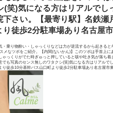
シ(笑)気になる方はリアルでし
院下さい。【最寄り駅】名鉄瀬戸
り徒歩2分駐車場あり名古屋市東
気・乗り物酔い・しゃっくりなどは力が逆流するから起きると
スメなツボをご紹介。【内関(ないかん)】このツボは手首上
しゃっくりがでた時ぎゅっと押していると咳や吐き気が落ち着
意でも写真のセンス無しのワタクシ(笑)気になる方はリアルで
り徒歩10分基幹バス山口町より徒歩2分駐車場あり名古屋市東区