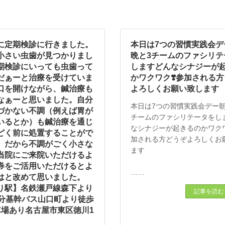
に定期検診に行きました。
本日は7つの習慣実践会デ
小さい虫歯が見つかりまし
晩と3チームのファシリテ
期検診にいっても虫歯って
しますどんなシナジーが
だぁーと治療を受けていま
かワクワク❣️参加される
口を開けながら、鍼治療も
よろしくお願い致します
なぁーと思いました。自分
本日は7つの習慣実践会デー朝
づかない不調（例えば胃が
チームのファシリテータをし
いるとか）も鍼治療を通じ
なシナジーが起きるのかワクワ
どく前に処置することがで
加される方どうぞよろしくお
。だから不調がごく小さな
ます
当院にご来院いただけるよ
券をご活用いただけるとよ
……
はと改めて思いました。
り駅】名鉄瀬戸線森下より
記事を読む
0分基幹バス山口町より徒歩
車場あり名古屋市東区徳川1