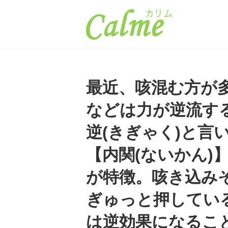
コ
ナ
ン
ビ
テ
ゲ
ン
ー
ツ
シ
へ
ョ
ス
ン
キ
に
最近、咳混む方が
ッ
移
プ
動
などは力が逆流す
逆(きぎゃく)と
【内関(ないかん
が特徴。咳き込み
ぎゅっと押してい
は逆効果になるこ