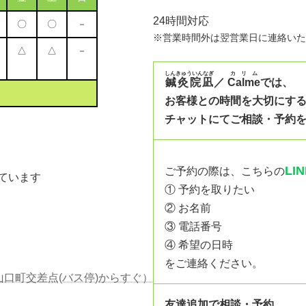
24時間対応
〇
〇
－
※営業時間外は翌営業日に連絡いた
△
△
－
しんきゅういんなぎ
カリム
鍼灸院凪
／
Calme
では、
お客様との時間を大切にす
チャットにてご相談・予約
LI
ご予約の際は、こちらの
信しています
① 予約を取りたい
② お名前
③ 電話番号
④ 希望の日時
をご連絡ください。
山口町交差点(バス停)からすぐ）
友達追加で相談・予約