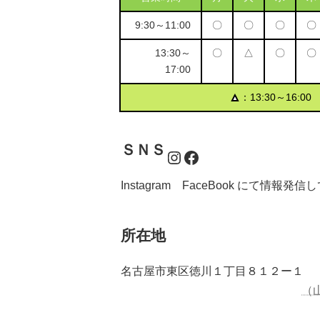
9:30～11:00
〇
〇
〇
〇
13:30～
〇
△
〇
〇
17:00
▲
：13:30～16:00
ＳＮＳ
Instagram
Facebook
Instagram FaceBook にて情報発
所在地
名古屋市東区徳川１丁目８１２ー１
（