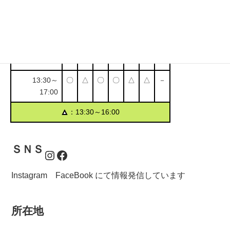
受付時間・定休日
営業時間
月
火
水
木
金
土
日
9:30～11:00
〇
〇
〇
〇
〇
〇
－
13:30～
〇
△
〇
〇
△
△
－
17:00
▲
：13:30～16:00
ＳＮＳ
Instagram
Facebook
Instagram FaceBook にて情報発信しています
所在地